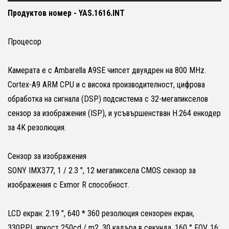
Продуктов номер - YAS.1616.INT
Процесор
Камерата е с Ambarella A9SE чипсет двуядрен на 800 MHz.
Cortex-A9 ARM CPU и с висока производителност, цифрова
обработка на сигнала (DSP) подсистема с 32-мегапикселов
сензор за изображения (ISP), и усъвършенстван H.264 енкодер
за 4K резолюция.
Сензор за изображения
SONY IMX377, 1 / 2.3 ", 12 мегапиксела CMOS сензор за
изображения с Exmor R способност.
LCD екран: 2.19 ", 640 * 360 резолюция сензорен екран,
330PPI, яркост 250cd / m2, 30 кадъра в секунда, 160 ° FOV, 16: