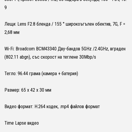
9
Лещи: Lens F2.8 бленда / 155 ° широкоъгълен обектив, 7G, F =
2,68 мм
Wi-Fi: Broadcom BCM43340 Дву-бандов 5GHz /2.4GHz, вграден
(802.11 abgn), със скорост на теглене 30Mbp/s
Тегло: 96.44 грама (камера + батерия)
Размер: 65 х 42 х 30 мм
Видео формат: H.264 кодек, .mp4 файлов формат
Time Lapse видео