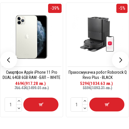
-39%
-5%
Смартфон Apple iPhone 11 Pro
Прахосмукачка робот Roborock Q
DUAL 64GB 6GB RAM - БЯЛ -- WHITE
Revo Plus - BLACK
469€(917.28 лв.)
529€(1034.63 лв.)
766.43€(1499.01 лв.)
559€(1093.31 лв.)