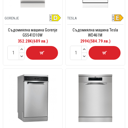
GORENJE
TESLA
Съдомиялна машина Gorenje
Съдомиялна машина Tesla
GS541D10W
WD461M
352.28€(689 лв.)
299€(584.79 лв.)