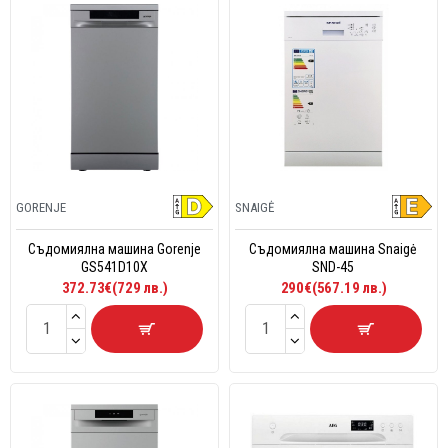
GORENJE
SNAIGĖ
Съдомиялна машина Gorenje
Съдомиялна машина Snaigė
GS541D10X
SND-45
372.73€(729 лв.)
290€(567.19 лв.)