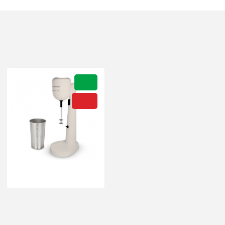
Последно разгледахте
Ново
-32 %
Фрапе шейкър Rohnson R-
4437