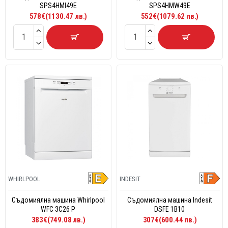
SPS4HMI49E
SPS4HMW49E
578€(1130.47 лв.)
552€(1079.62 лв.)
WHIRLPOOL
INDESIT
Съдомиялна машина Whirlpool
Съдомиялна машина Indesit
WFC 3C26 P
DSFE 1B10
383€(749.08 лв.)
307€(600.44 лв.)