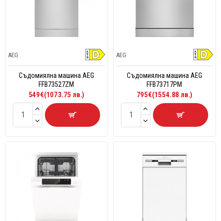
AEG
AEG
Съдомиялна машина AEG
Съдомиялна машина AEG
FFB73527ZM
FFB73717PM
549€(1073.75 лв.)
795€(1554.88 лв.)