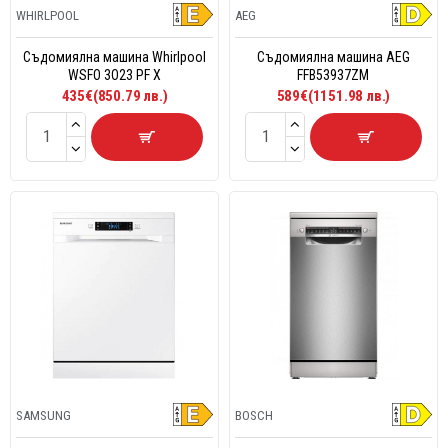
WHIRLPOOL
AEG
Съдомиялна машина Whirlpool
Съдомиялна машина AEG
WSFO 3O23 PF X
FFB53937ZM
435€(850.79 лв.)
589€(1151.98 лв.)
SAMSUNG
BOSCH