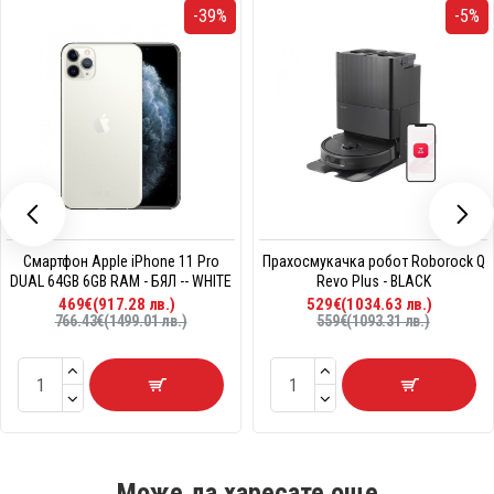
-39%
-5%
Смартфон Apple iPhone 11 Pro
Прахосмукачка робот Roborock Q
DUAL 64GB 6GB RAM - БЯЛ -- WHITE
Revo Plus - BLACK
469€(917.28 лв.)
529€(1034.63 лв.)
766.43€(1499.01 лв.)
559€(1093.31 лв.)
Може да харесате още