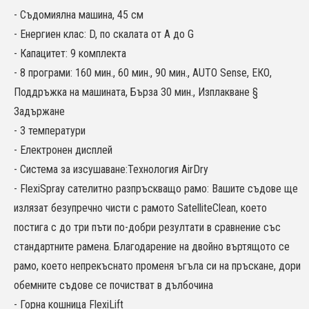
- Съдомиялна машина, 45 см
- Енергиен клас: D, по скалата от A до G
- Капацитет: 9 комплекта
- 8 програми: 160 мин., 60 мин., 90 мин., AUTO Sense, ЕКО,
Поддръжка на машината, Бърза 30 мин., Изплакване §
Задържане
- 3 температури
- Електронен дисплей
- Система за изсушаване:Технология AirDry
- FlexiSpray сателитно разпръскващо рамо: Вашите съдове ще
излязат безупречно чисти с рамото SatelliteClean, което
постига с до три пъти по-добри резултати в сравнение със
стандартните рамена. Благодарение на двойно въртящото се
рамо, което непрекъснато променя ъгъла си на пръскане, дори
обемните съдове се почистват в дълбочина
- Горна кошница FlexiLift