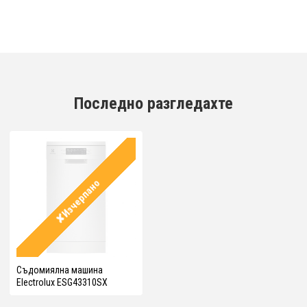
Последно разгледахте
✘Изчерпано
Съдомиялна машина
Electrolux ESG43310SX