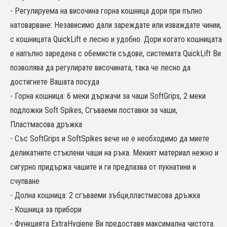
- Регулируема на височина горна кошница дори при пълно
натоварване: Независимо дали зареждате или изваждате чинии,
с кошницата QuickLift е лесно и удобно. Дори когато кошницата
е напълно заредена с обемисти съдове, системата QuickLift Ви
позволява да регулирате височината, така че лесно да
достигнете Вашата посуда
- Горна кошница: 6 меки държачи за чаши SoftGrips, 2 меки
подложки Soft Spikes, Сгъваеми поставки за чаши,
Пластмасова дръжка
- Със SoftGrips и SoftSpikes вече не е необходимо да миете
деликатните стъклени чаши на ръка. Мекият материал нежно и
сигурно придържа чашите и ги предпазва от пукнатини и
счупване
- Долна кошница: 2 сгъваеми зъбци,пластмасова дръжка
- Кошница за прибори
- Функцията ExtraHygiene Ви предоставя максимална чистота.