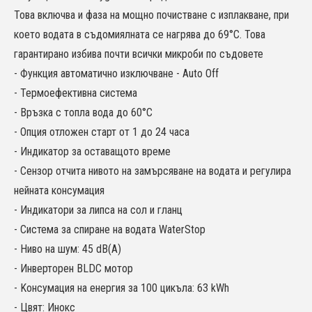
Това включва и фаза на мощно почистване с изплакване, при
което водата в съдомиялната се нагрява до 69°C. Това
гарантирано избива почти всички микроби по съдовете
- Функция автоматично изключване - Auto Off
- Термоефективна система
- Връзка с топла вода до 60°C
- Опция отложен старт от 1 до 24 часа
- Индикатор за оставащото време
- Сензор отчита нивото на замърсяване на водата и регулира
нейната консумация
- Индикатори за липса на сол и гланц
- Система за спиране на водата WaterStop
- Ниво на шум: 45 dB(A)
- Инверторен BLDC мотор
- Kонсумация на енергия за 100 цикъла: 63 kWh
- Цвят: Инокс