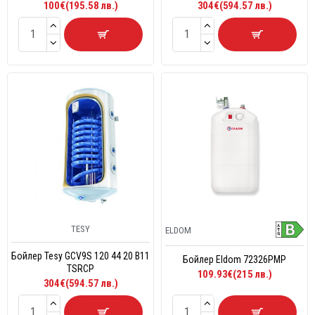
100€(195.58 лв.)
304€(594.57 лв.)
TESY
ELDOM
Бойлер Tesy GCV9S 120 44 20 B11
Бойлер Eldom 72326PMP
TSRCP
109.93€(215 лв.)
304€(594.57 лв.)