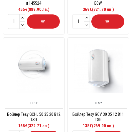
л 145524
ECW
455€(889.90 лв.)
369€(721.70 лв.)
TESY
TESY
Бойлер Tesy GCHL 50 35 20 B12
Бойлер Tesy GCV 30 35 12 B11
TSR
TSR
165€(322.71 лв.)
138€(269.90 лв.)