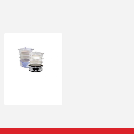
Последно разгледахте
Уред за готвене на пара First
Austria FA-5100