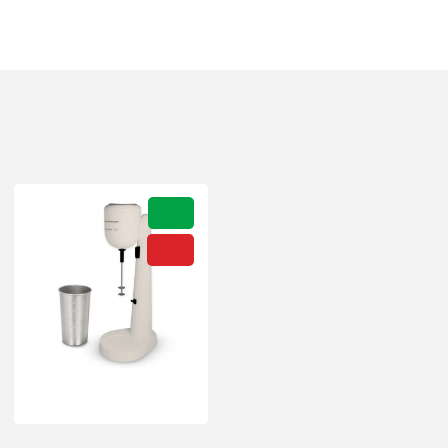
Последно разгледахте
Ново
-32%
Фрапе шейкър Rohnson R-
4437