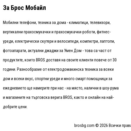
За Брос Мобайл
Мобилни телефони, техника за дома - климатици, телевизори,
вертикални прахосмукачки и прахосмукачки-роботи, фитнес-
уреди, електрически скутери и велосипеди, компютри, лаптопи,
фотоапарати, актуални джаджи за Умен Дом - това са част от
продуктите, които BROS доставя на своите клиенти повече от 30
години. Разнообразие от електродомакинска техника за всеки
дом и всеки вкус, спортни уреди и много смарт помощници за
ежедневието ще намерите при нас - на място, налични в шоу-рума
и магазините на търговска верига BROS, както и онлайн на най-
добрите цени.
brosbg.com © 2026 Всички права