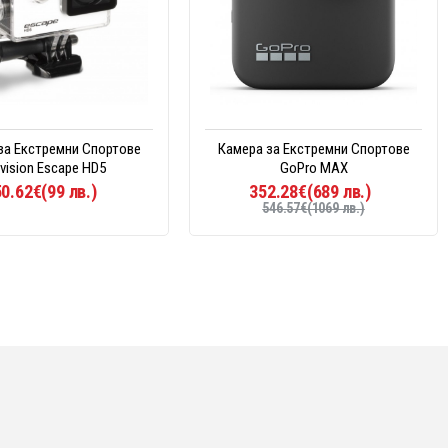
за Екстремни Спортове
Камера за Екстремни Спортове
tvision Escape HD5
GoPro MAX
50.62€(99 лв.)
352.28€(689 лв.)
546.57€(1069 лв.)