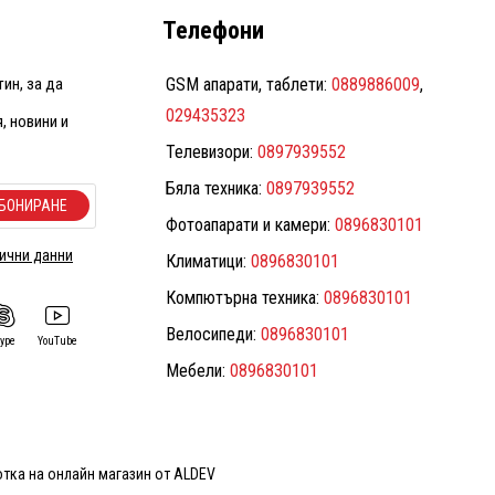
Телефони
ин, за да
GSM апарати, таблети:
0889886009
,
029435323
, новини и
Телевизори:
0897939552
Бяла техника:
0897939552
БОНИРАНЕ
Фотоапарати и камери:
0896830101
лични данни
Климатици:
0896830101
Компютърна техника:
0896830101
Велосипеди:
0896830101
kype
YouTube
Мебели:
0896830101
тка на онлайн магазин от ALDEV