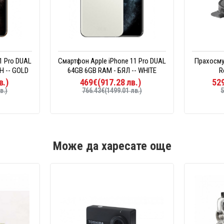
1 Pro DUAL
Смартфон Apple iPhone 11 Pro DUAL
Прахосму
Н -- GOLD
64GB 6GB RAM - БЯЛ -- WHITE
R
в.)
469€(917.28 лв.)
529
в.)
766.43€(1499.01 лв.)
5
Може да харесате още