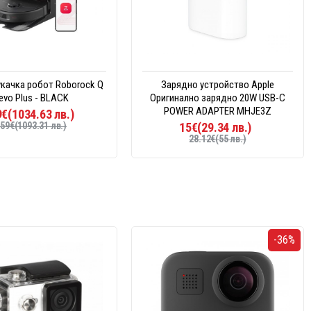
качка робот Roborock Q
Зарядно устройство Apple
evo Plus - BLACK
Оригинално зарядно 20W USB-C
POWER ADAPTER MHJE3Z
€(1034.63 лв.)
59€(1093.31 лв.)
15€(29.34 лв.)
28.12€(55 лв.)
-36%