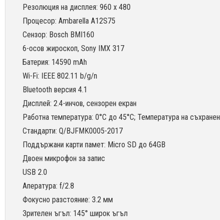
Резолюция на дисплея: 960 x 480
Процесор: Ambarella A12S75
Сензор: Bosch BMI160
6-осов жироскоп, Sony IMX 317
Батерия: 14590 mAh
Wi-Fi: IEEE 802.11 b/g/n
Bluetooth версия 4.1
Дисплей: 2.4-инчов, сензорен екран
Работна температура: 0°C до 45°C; Температура на съхранен
Стандарти: Q/BJFMK0005-2017
Поддържани карти памет: Micro SD до 64GB
Двоен микрофон за запис
USB 2.0
Апература: f/2.8
Фокусно разстояние: 3.2 мм
Зрителен ъгъл: 145° широк ъгъл