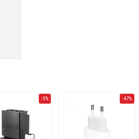
-5%
-47%