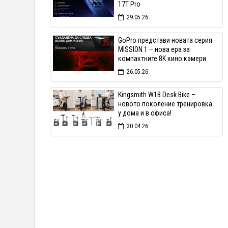
17T Pro
29.05.26
GoPro представи новата серия
MISSION 1 – нова ера за
компактните 8K кино камери
26.05.26
Kingsmith W1B Desk Bike –
новото поколение тренировка
у дома и в офиса!
30.04.26