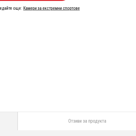
едайте още:
Камери за екстремни спортове
Отзиви за продукта