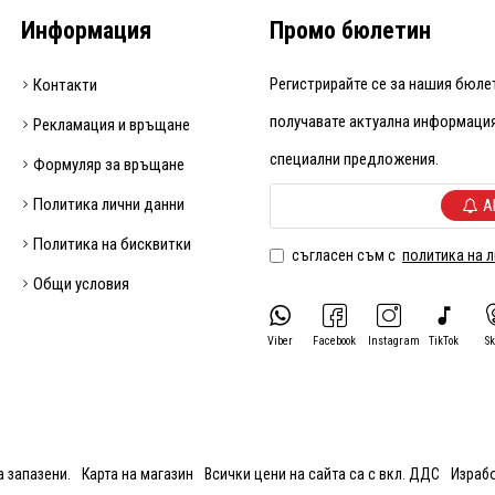
Информация
Промо бюлетин
Регистрирайте се за нашия бюлет
Контакти
получавате актуална информация
Рекламация и връщане
специални предложения.
Формуляр за връщане
Политика лични данни
А
Политика на бисквитки
съгласен съм с
политика на 
Общи условия
Viber
Facebook
Instagram
TikTok
S
 запазени.
Карта на магазин
Всички цени на сайта са с вкл. ДДС
Израбо