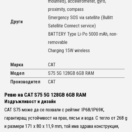
mounted), accelerometer, gyro,
proximity, compass
Emergency SOS via satellite (Bullitt
Други
Satellite Connect service)
BATTERY Type Li-Po 5000 mAh, non-
removable
Charging 15W wireless
Марка
CAT
Модел
S75 5G 128GB 6GB RAM
Производител
CAT
Ревю на CAT S75 5G 128GB 6GB RAM
Издръжливост и дизайн
CAT S75 може да се похвали с рейтинг IP68/IP69K,
гарантиращ устойчивост на прах, пясък и вода. С тегло от 268 g
и размери 171 x 80 x 11,9 mm, той има здрава конструкция,