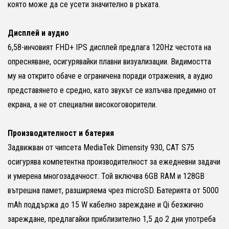
която може да се усети значително в ръката.
Дисплей и аудио
6,58-инчовият FHD+ IPS дисплей предлага 120Hz честота на
опресняване, осигурявайки плавни визуализации. Видимостта
му на открито обаче е ограничена поради отражения, а аудио
представянето е средно, като звукът се излъчва предимно от
екрана, а не от специални високоговорители.
Производителност и батерия
Задвижван от чипсета MediaTek Dimensity 930, CAT S75
осигурява компетентна производителност за ежедневни задачи
и умерена многозадачност. Той включва 6GB RAM и 128GB
вътрешна памет, разширяема чрез microSD. Батерията от 5000
mAh поддържа до 15 W кабелно зареждане и Qi безжично
зареждане, предлагайки приблизително 1,5 до 2 дни употреба