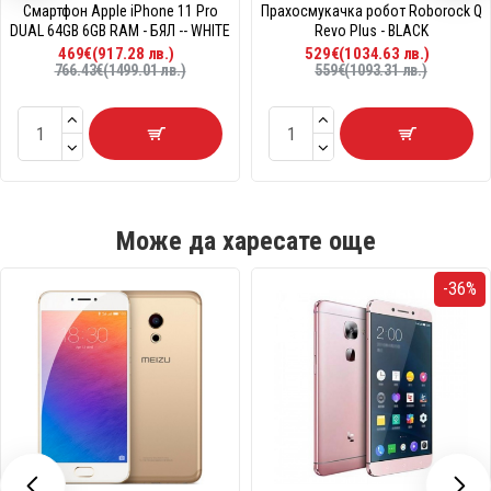
Смартфон Apple iPhone 11 Pro
Прахосмукачка робот Roborock Q
DUAL 64GB 6GB RAM - БЯЛ -- WHITE
Revo Plus - BLACK
469€(917.28 лв.)
529€(1034.63 лв.)
766.43€(1499.01 лв.)
559€(1093.31 лв.)
Може да харесате още
-36%