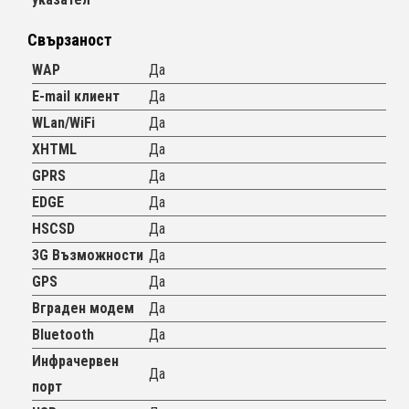
Свързаност
WAP
Да
E-mail клиент
Да
WLan/WiFi
Да
XHTML
Да
GPRS
Да
EDGE
Да
HSCSD
Да
3G Възможности
Да
GPS
Да
Вграден модем
Да
Bluetooth
Да
Инфрачервен
Да
порт