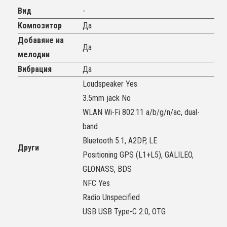
Вид
-
Композитор
Да
Добавяне на
Да
мелодии
Вибрация
Да
Loudspeaker Yes
3.5mm jack No
WLAN Wi-Fi 802.11 a/b/g/n/ac, dual-
band
Bluetooth 5.1, A2DP, LE
Други
Positioning GPS (L1+L5), GALILEO,
GLONASS, BDS
NFC Yes
Radio Unspecified
USB USB Type-C 2.0, OTG