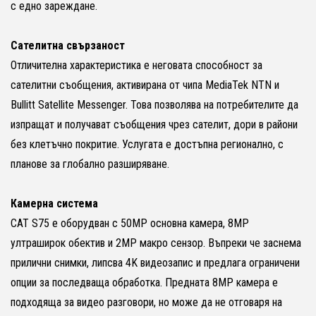
с едно зареждане.
Сателитна свързаност
Отличителна характеристика е неговата способност за
сателитни съобщения, активирана от чипа MediaTek NTN и
Bullitt Satellite Messenger. Това позволява на потребителите да
изпращат и получават съобщения чрез сателит, дори в райони
без клетъчно покритие. Услугата е достъпна регионално, с
планове за глобално разширяване.
Камерна система
CAT S75 е оборудван с 50MP основна камера, 8MP
ултраширок обектив и 2MP макро сензор. Въпреки че заснема
прилични снимки, липсва 4K видеозапис и предлага ограничени
опции за последваща обработка. Предната 8MP камера е
подходяща за видео разговори, но може да не отговаря на