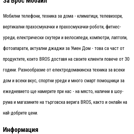
За Брос Мобайл
Мобилни телефони, техника за дома - климатици, телевизори,
вертикални прахосмукачки и прахосмукачки-роботи, фитнес-
уреди, електрически скутери и велосипеди, компютри, лаптопи,
фотоапарати, актуални джаджи за Умен Дом - това са част от
продуктите, които BROS доставя на своите клиенти повече от 30
години. Разнообразие от електродомакинска техника за всеки
дом и всеки вкус, спортни уреди и много смарт помощници за
ежедневието ще намерите при нас - на място, налични в шоу-
рума и магазините на търговска верига BROS, както и онлайн на
най-добрите цени.
Информация