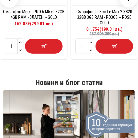
Смартфон Meizu PRO 6 M570 32GB
Смартфон LeEco Le Max 2 X820
4GB RAM - ЗЛАТЕН -- GOLD
32GB 3GB RAM - РОЗОВ -- ROSE
GOLD
152.88€(299.01 лв.)
101.75€(199.01 лв.)
157.99€(309 лв.)
Новини и блог статии