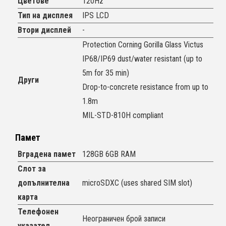
Цветове
120Hz
Тип на дисплея
IPS LCD
Втори дисплей
-
Protection Corning Gorilla Glass Victus
IP68/IP69 dust/water resistant (up to
5m for 35 min)
Други
Drop-to-concrete resistance from up to
1.8m
MIL-STD-810H compliant
Памет
Вградена памет
128GB 6GB RAM
Слот за
допълнителна
microSDXC (uses shared SIM slot)
карта
Телефонен
Неограничен брой записи
указател