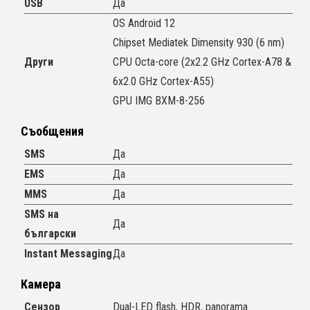
USB
Да
OS Android 12
Chipset Mediatek Dimensity 930 (6 nm)
Други
CPU Octa-core (2x2.2 GHz Cortex-A78 &
6x2.0 GHz Cortex-A55)
GPU IMG BXM-8-256
Съобщения
SMS
Да
EMS
Да
MMS
Да
SMS на
Да
български
Instant Messaging
Да
Камера
Сензор
Dual-LED flash, HDR, panorama