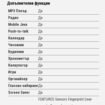
Допълнителни функции
MP3 Плеър
Да
Радио
Да
Mobile Java
Да
Push-to-talk
Да
Календар
Да
Часовник
Да
Будилник
Да
Хронометър
Да
Калкулатор
Да
Игри
Да
Органайзер
Да
Гласово набиране
Да
Screen Saver
Да
FEATURES Sensors Fingerprint (rear-