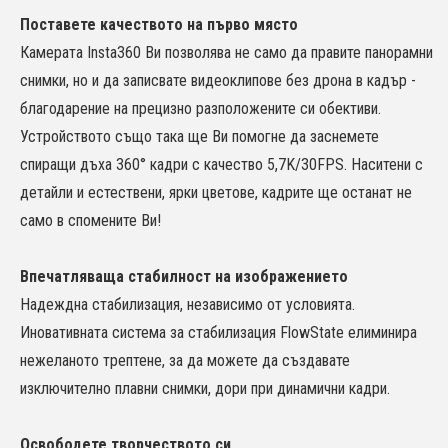
Поставете качеството на първо място
Камерата Insta360 Ви позволява не само да правите панорамни
снимки, но и да записвате видеоклипове без дрона в кадър -
благодарение на прецизно разположените си обективи.
Устройството също така ще Ви помогне да заснемете
спиращи дъха 360° кадри с качество 5,7K/30FPS. Наситени с
детайли и естествени, ярки цветове, кадрите ще останат не
само в спомените Ви!
Впечатляваща стабилност на изображението
Надеждна стабилизация, независимо от условията.
Иновативната система за стабилизация FlowState елиминира
нежеланото трептене, за да можете да създавате
изключително плавни снимки, дори при динамични кадри.
Освободете творчеството си