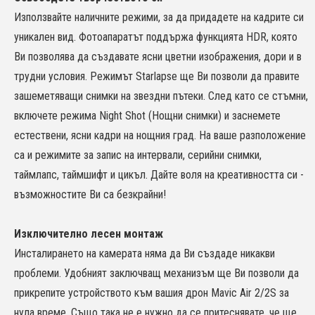
Използвайте наличните режими, за да придадете на кадрите си
уникален вид. Фотоапаратът поддържа функцията HDR, която
Ви позволява да създавате ясни цветни изображения, дори и в
трудни условия. Режимът Starlapse ще Ви позволи да правите
зашеметяващи снимки на звездни пътеки. След като се стъмни,
включете режима Night Shot (Нощни снимки) и заснемете
естествени, ясни кадри на нощния град. На ваше разположение
са и режимите за запис на интервали, серийни снимки,
таймлапс, таймшифт и цикъл. Дайте воля на креативността си -
възможностите Ви са безкрайни!
Изключително лесен монтаж
Инсталирането на камерата няма да Ви създаде никакви
проблеми. Удобният заключващ механизъм ще Ви позволи да
прикрепите устройството към вашия дрон Mavic Air 2/2S за
нула време. Също така не е нужно да се притеснявате, че ще