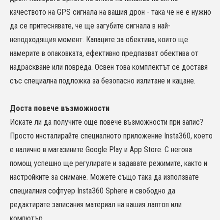
качеството на GPS сигнала на вашия дрон - така че не е нужно
да се притеснявате, че ще загубите сигнала в най-
неподходящия момент. Капаците за обектива, които ще
намерите в опаковката, ефективно предпазват обектива от
надраскване или повреда. Освен това комплектът се доставя
със специална подложка за безопасно излитане и кацане.
Доста повече възможности
Искате ли да получите още повече възможности при запис?
Просто инсталирайте специалното приложение Insta360, което
е налично в магазините Google Play и App Store. С негова
помощ успешно ще регулирате и задавате режимите, както и
настройките за снимане. Можете също така да използвате
специалния софтуер Insta360 Sphere и свободно да
редактирате записания материал на вашия лаптоп или
компютър.