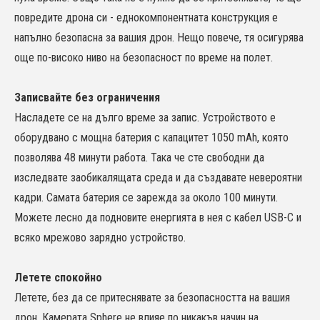
повредите дрона си - еднокомпонентната конструкция е
напълно безопасна за вашия дрон. Нещо повече, тя осигурява
още по-високо ниво на безопасност по време на полет.
Записвайте без ограничения
Насладете се на дълго време за запис. Устройството е
оборудвано с мощна батерия с капацитет 1050 mAh, която
позволява 48 минути работа. Така че сте свободни да
изследвате заобикалящата среда и да създавате невероятни
кадри. Самата батерия се зарежда за около 100 минути.
Можете лесно да подновите енергията в нея с кабел USB-C и
всяко мрежово зарядно устройство.
Летете спокойно
Летете, без да се притеснявате за безопасността на вашия
дрон. Камерата Sphere не влияе по никакъв начин на