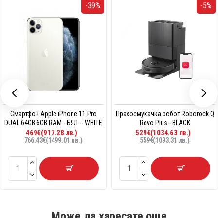
-39%
-5%
Смартфон Apple iPhone 11 Pro
Прахосмукачка робот Roborock Q
DUAL 64GB 6GB RAM - БЯЛ -- WHITE
Revo Plus - BLACK
469€(917.28 лв.)
529€(1034.63 лв.)
766.43€(1499.01 лв.)
559€(1093.31 лв.)
Може да харесате още