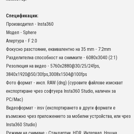
Спецификации:
Производител - Insta360
Модел - Sphere
Апертура - F 2.0
Фокусно разстояние, еквивалентно на 35 mm - 7.2mm
Разделителна способност на снимките - 6080x3040 (2:1)
Резолюция на видео - 5760x2880@30/25/24fps,
3840x1920@50/30fps,3008x1504@100fps
Фото формат - инсп. RAW (dng) (суровите файлове изискват
експортиране чрез софтуера Insta360 Studio, наличен за
PC/Mac)
Видеоформат - insv (експортирането в други формати е
възможно чрез приложението за мобилни устройства, или чрез
Insta360 Studio)
Режими на снимане - Стандартни, HDR, Интервал, Нощна