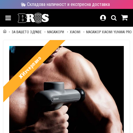
Складова наличност и експресна доставка
ЗА ВАШЕТО ЗДРАВЕ
МАСАЖОРИ
XIAOMI
МАСАЖОР XIAOMI YUNMAI PRO 
✘Изчерпано