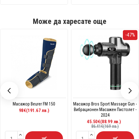
Може да харесате още
-47%
Масажор Beurer FM 150
Масажор Bros Sport Massage Gun -
Вибрационен Масажен Пистолет -
98€(191.67 лв.)
2024
45.50€(88.99 лв.)
86.41€(169 лв.)