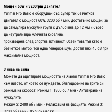
Мощен 60W и 3200rpm двигател
Yunmai Pro Basic е оборудван със супер тих безчетков
двигател с мощност 60W, 3200 об / мин, достатъчно мощен, за
да стимулира мускулни групи с дълбочина до 12 мм и бързо
да неутрализира млечната киселина,
произведена след спортна активност. Освен това,тъй като е
безчетков мотор, той едва генерира шум, достигайки 45 dB при
максимална мощност.
3 нива на сила
Можете да адаптирате мощността на Xiaomi Yunmai Pro Basic
към нивото, от което се нуждаете, благодарение на трите си
режима на скорост: Режим 1: 1800 об / мин - Активиране на
мускулите,
Режим 2: 2400 об / мин - Релаксация на фасцията, Режим 3:
3200 об / мин - Дълбок масаж.