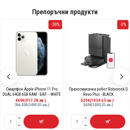
Препоръчни продукти
-39%
-5%
Смартфон Apple iPhone 11 Pro
Прахосмукачка робот Roborock Q
DUAL 64GB 6GB RAM - БЯЛ -- WHITE
Revo Plus - BLACK
469€(917.28 лв.)
529€(1034.63 лв.)
766.43€(1499.01 лв.)
559€(1093.31 лв.)