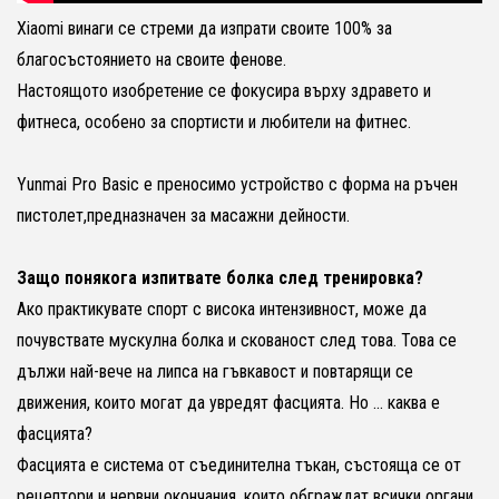
Xiaomi винаги се стреми да изпрати своите 100% за
благосъстоянието на своите фенове.
Настоящото изобретение се фокусира върху здравето и
фитнеса, особено за спортисти и любители на фитнес.
Yunmai Pro Basic е преносимо устройство с форма на ръчен
пистолет,предназначен за масажни дейности.
Защо понякога изпитвате болка след тренировка?
Ако практикувате спорт с висока интензивност, може да
почувствате мускулна болка и скованост след това. Това се
дължи най-вече на липса на гъвкавост и повтарящи се
движения, които могат да увредят фасцията. Но ... каква е
фасцията?
Фасцията е система от съединителна тъкан, състояща се от
рецептори и нервни окончания, които обграждат всички органи