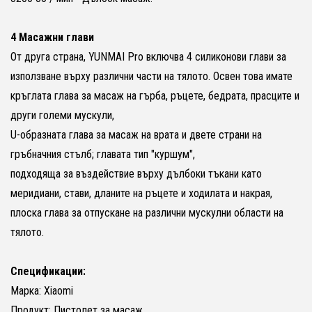
4 Масажни глави
От друга страна, YUNMAI Pro включва 4 силиконови глави за
използване върху различни части на тялото. Освен това имате
кръглата глава за масаж на гърба, ръцете, бедрата, прасците и
други големи мускули,
U-образната глава за масаж на врата и двете страни на
гръбначния стълб; главата тип "куршум",
подходяща за въздействие върху дълбоки тъкани като
меридиани, стави, дланите на ръцете и ходилата и накрая,
плоска глава за отпускане на различни мускулни области на
тялото.
Спецификации:
Марка: Xiaomi
Продукт: Пистолет за масаж