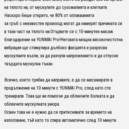
на тялото ни, от мускулите до сухожилията и клетките.
Наскоро беше открито, че 80% от оплакванията
за гръб с неизвестен произход могат да намерят причината си
в тази част на тялото ни.Отървете се с 10-минутен масаж
благодарение на YUNMAI Pro!Неговата мощна високочестотна
вибрация ще стимулира дълбоко фасцията и разресва
мускулните възли, за да разчупи напрежението и да отпусне
твърдата мускулна тъкан.
Всичко, което трябва да направите, е да се масажирате в
продължение на 10 минути с YUNMAI Pro, след като сте
тренирали. Това ще ви помогне да облекчите болката и да
облекчите мускулната умора.
Освен това не е нужно да се притеснявате за времето на
използване, тъй като то спира автоматично след 10 минути.