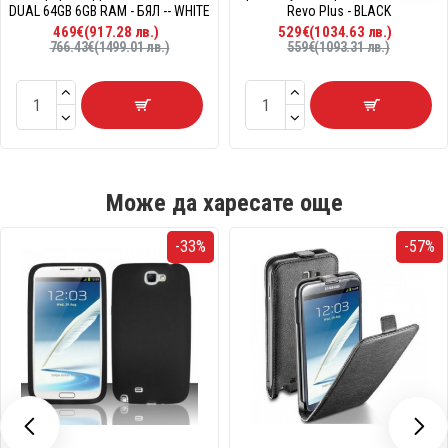
DUAL 64GB 6GB RAM - БЯЛ -- WHITE
Revo Plus - BLACK
469€(917.28 лв.)
529€(1034.63 лв.)
766.43€(1499.01 лв.)
559€(1093.31 лв.)
Може да харесате още
-33%
-57%