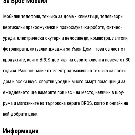
За Брос Мобайл
Мобилни телефони, техника за дома - климатици, телевизори,
вертикални прахосмукачки и прахосмукачки-роботи, фитнес-
уреди, електрически скутери и велосипеди, компютри, лаптопи,
фотоапарати, актуални джаджи за Умен Дом - това са част от
продуктите, които BROS доставя на своите клиенти повече от 30
години. Разнообразие от електродомакинска техника за всеки
дом и всеки вкус, спортни уреди и много смарт помощници за
ежедневието ще намерите при нас - на място, налични в шоу-
рума и магазините на търговска верига BROS, както и онлайн на
най-добрите цени.
Информация