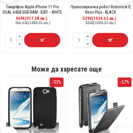
Смартфон Apple iPhone 11 Pro
Прахосмукачка робот Roborock Q
DUAL 64GB 6GB RAM - БЯЛ -- WHITE
Revo Plus - BLACK
469€(917.28 лв.)
529€(1034.63 лв.)
766.43€(1499.01 лв.)
559€(1093.31 лв.)
Може да харесате още
-33%
-57%