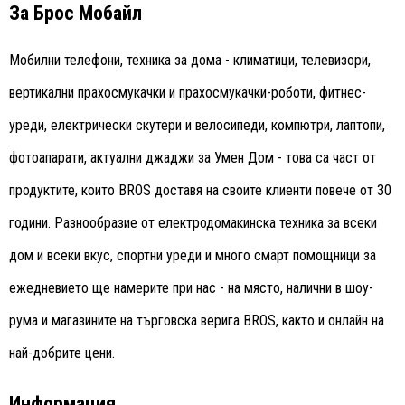
За Брос Мобайл
Мобилни телефони, техника за дома - климатици, телевизори,
вертикални прахосмукачки и прахосмукачки-роботи, фитнес-
уреди, електрически скутери и велосипеди, компютри, лаптопи,
фотоапарати, актуални джаджи за Умен Дом - това са част от
продуктите, които BROS доставя на своите клиенти повече от 30
години. Разнообразие от електродомакинска техника за всеки
дом и всеки вкус, спортни уреди и много смарт помощници за
ежедневието ще намерите при нас - на място, налични в шоу-
рума и магазините на търговска верига BROS, както и онлайн на
най-добрите цени.
Информация