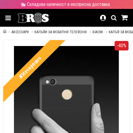
Складова наличност и експресна доставка
АКСЕСОАРИ
КАЛЪФИ ЗА МОБИЛНИ ТЕЛЕФОНИ
XIAOMI
КАЛЪФ ЗА МОБИ
-40%
✘Изчерпано