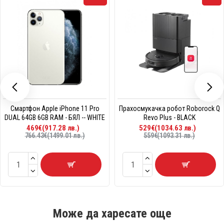
Смартфон Apple iPhone 11 Pro
Прахосмукачка робот Roborock Q
DUAL 64GB 6GB RAM - БЯЛ -- WHITE
Revo Plus - BLACK
469€(917.28 лв.)
529€(1034.63 лв.)
766.43€(1499.01 лв.)
559€(1093.31 лв.)
Може да харесате още