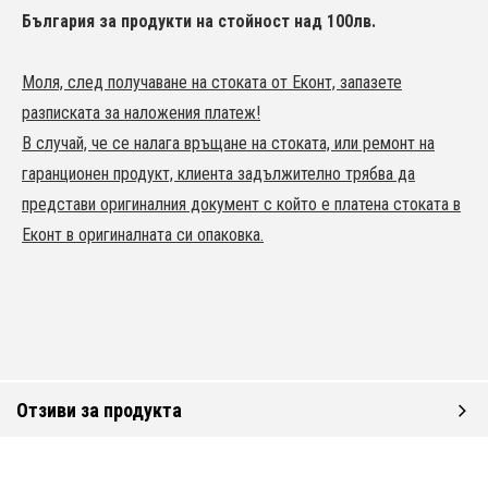
България за продукти на стойност над 100лв.
Моля, след получаване на стоката от Еконт, запазете
разписката за наложения платеж!
В случай, че се налага връщане на стоката, или ремонт на
гаранционен продукт, клиента задължително трябва да
представи оригиналния документ с който е платена стоката в
Еконт в оригиналната си опаковка.
Отзиви за продукта