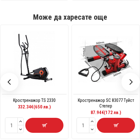
Може да харесате още
Кростренажор TS 2330
Кростренажор SC 83077 Туйст
Степер
332.34€(650 лв.)
87.94€(172 лв.)