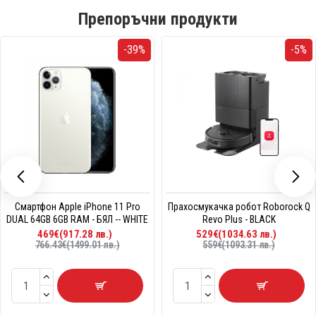
Препоръчни продукти
-39%
-5%
Смартфон Apple iPhone 11 Pro
Прахосмукачка робот Roborock Q
DUAL 64GB 6GB RAM - БЯЛ -- WHITE
Revo Plus - BLACK
469€(917.28 лв.)
529€(1034.63 лв.)
766.43€(1499.01 лв.)
559€(1093.31 лв.)