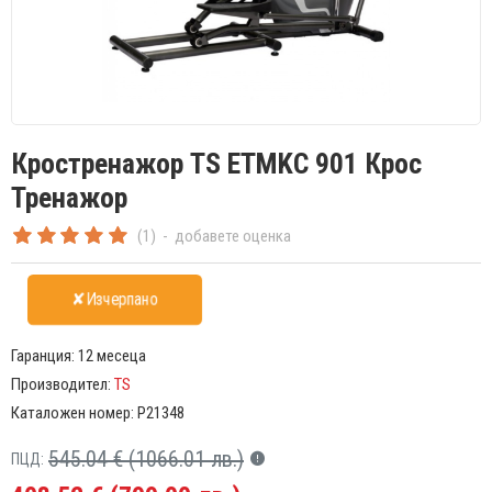
Кростренажор TS ETMKC 901 Крос
Тренажор
(1)
-
добавете оценка
✘Изчерпано
Гаранция:
12 месеца
Производител:
TS
Каталожен номер:
P21348
545.04 € (1066.01 лв.)
ПЦД: