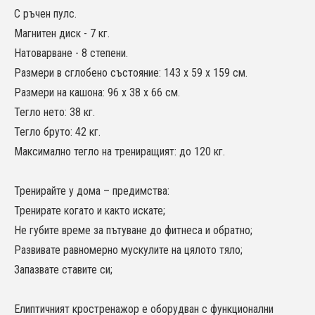
С ръчен пулс.
Магнитен диск - 7 кг.
Натоварване - 8 степени.
Размери в сглобено състояние: 143 х 59 х 159 см.
Размери на кашона: 96 х 38 х 66 см.
Тегло нето: 38 кг.
Тегло бруто: 42 кг.
Максимално тегло на трениращият: до 120 кг.
Тренирайте у дома – предимства:
Тренирате когато и както искате;
Не губите време за пътуване до фитнеса и обратно;
Развивате равномерно мускулите на цялото тяло;
Запазвате ставите си;
Елиптичният кростренажор е оборудван с функционални