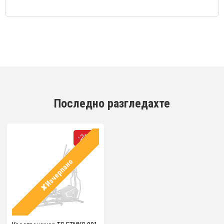
Последно разгледахте
-25%
✘Изчерпано