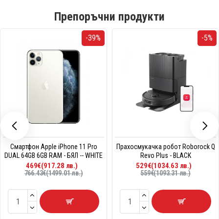
Препоръчни продукти
-39%
-5%
Смартфон Apple iPhone 11 Pro
Прахосмукачка робот Roborock Q
DUAL 64GB 6GB RAM - БЯЛ -- WHITE
Revo Plus - BLACK
469€(917.28 лв.)
529€(1034.63 лв.)
766.43€(1499.01 лв.)
559€(1093.31 лв.)