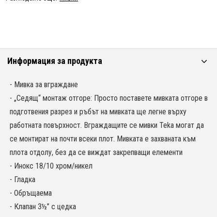
Информация за продукта
- Мивка за вграждане
- „Седящ“ монтаж отгоре: Просто поставете мивката отгоре в
подготвения разрез и ръбът на мивката ще легне върху
работната повърхност. Вграждащите се мивки Teka могат да
се монтират на почти всеки плот. Мивката е захваната към
плота отдолу, без да се виждат закрепващи елементи
- Инокс 18/10 хром/никел
- Гладка
- Обръщаема
- Клапан 3½” с цедка