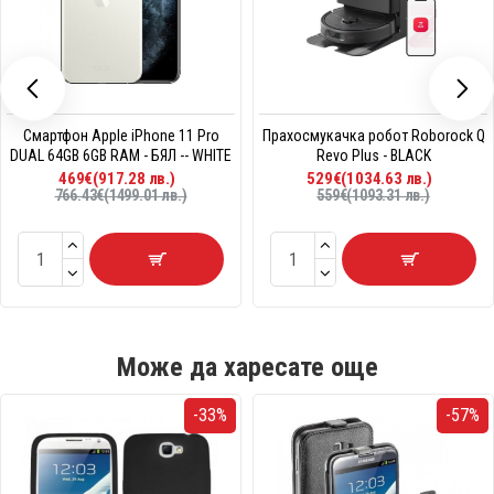
Смартфон Apple iPhone 11 Pro
Прахосмукачка робот Roborock Q
DUAL 64GB 6GB RAM - БЯЛ -- WHITE
Revo Plus - BLACK
469€(917.28 лв.)
529€(1034.63 лв.)
766.43€(1499.01 лв.)
559€(1093.31 лв.)
Може да харесате още
-33%
-57%