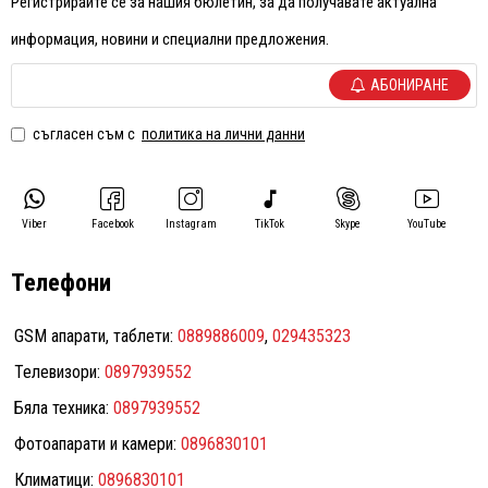
Регистрирайте се за нашия бюлетин, за да получавате актуална
информация, новини и специални предложения.
АБОНИРАНЕ
съгласен съм с
политика на лични данни
Viber
Facebook
Instagram
TikTok
Skype
YouTube
Телефони
GSM апарати, таблети:
0889886009
,
029435323
Телевизори:
0897939552
Бяла техника:
0897939552
Фотоапарати и камери:
0896830101
Климатици:
0896830101