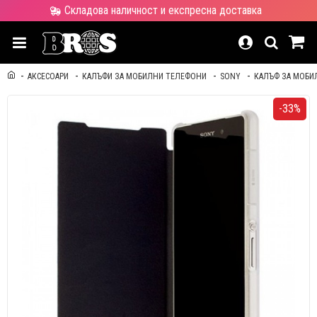
Складова наличност и експресна доставка
АКСЕСОАРИ
КАЛЪФИ ЗА МОБИЛНИ ТЕЛЕФОНИ
SONY
КАЛЪФ ЗА МОБИЛ
-33%