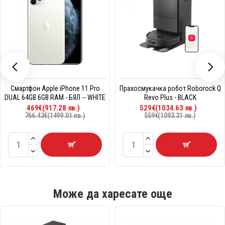
Смартфон Apple iPhone 11 Pro
Прахосмукачка робот Roborock Q
DUAL 64GB 6GB RAM - БЯЛ -- WHITE
Revo Plus - BLACK
469€(917.28 лв.)
529€(1034.63 лв.)
766.43€(1499.01 лв.)
559€(1093.31 лв.)
Може да харесате още