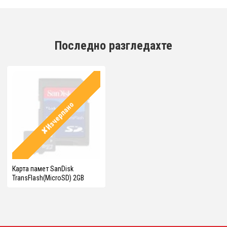
Последно разгледахте
✘Изчерпано
Карта памет SanDisk
TransFlash(MicroSD) 2GB