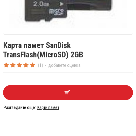
Карта памет SanDisk
TransFlash(MicroSD) 2GB
(1)
-
добавете оценка
Разгледайте още:
Карти памет