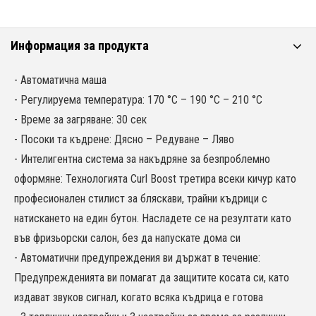
Информация за продукта
- Автоматична маша
- Регулируема температура: 170 °C – 190 °C – 210 °C
- Време за загряване: 30 сек
- Посоки та къдрене: Дясно – Редуване – Ляво
- Интелигентна система за накъдряне за безпроблемно
оформяне: Технологията Curl Boost третира всеки кичур като
професионален стилист за бляскави, трайни къдрици с
натискането на един бутон. Насладете се на резултати като
във фризьорски салон, без да напускате дома си
- Автоматични предупреждения ви държат в течение:
Предупрежденията ви помагат да защитите косата си, като
издават звуков сигнал, когато всяка къдрица е готова