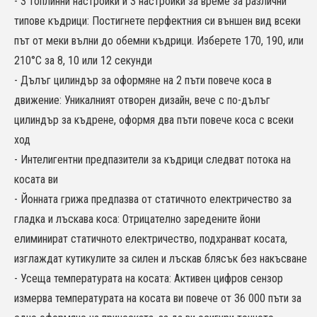
- 3 топлинни настройки и 3 настройки за време за различни
типове къдрици: Постигнете перфектния си външен вид всеки
път от меки вълни до обемни къдрици. Изберете 170, 190, или
210°C за 8, 10 или 12 секунди
- Дълъг цилиндър за оформяне на 2 пъти повече коса в
движение: Уникалният отворен дизайн, вече с по-дълъг
цилиндър за къдрене, оформя два пъти повече коса с всеки
ход
- Интелигентни предпазители за къдрици следват потока на
косата ви
- Йонната грижа предпазва от статичното електричество за
гладка и лъскава коса: Отрицателно заредените йони
елиминират статичното електричество, подхранват косата,
изглаждат кутикулите за силен и лъскав блясък без накъсване
- Усеща температурата на косата: Активен цифров сензор
измерва температурата на косата ви повече от 36 000 пъти за