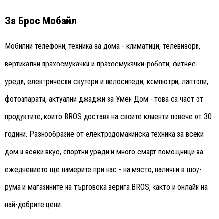
За Брос Мобайл
Мобилни телефони, техника за дома - климатици, телевизори,
вертикални прахосмукачки и прахосмукачки-роботи, фитнес-
уреди, електрически скутери и велосипеди, компютри, лаптопи,
фотоапарати, актуални джаджи за Умен Дом - това са част от
продуктите, които BROS доставя на своите клиенти повече от 30
години. Разнообразие от електродомакинска техника за всеки
дом и всеки вкус, спортни уреди и много смарт помощници за
ежедневието ще намерите при нас - на място, налични в шоу-
рума и магазините на търговска верига BROS, както и онлайн на
най-добрите цени.