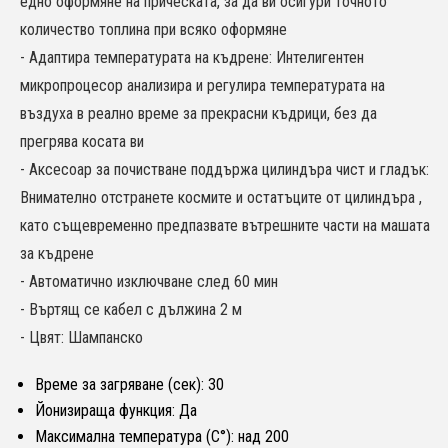
едно оформяне на прическата, за да ви осигури точното
количество топлина при всяко оформяне
- Адаптира температурата на къдрене: Интелигентен
микропроцесор анализира и регулира температурата на
въздуха в реално време за прекрасни къдрици, без да
прегрява косата ви
- Аксесоар за почистване поддържа цилиндъра чист и гладък:
Внимателно отстранете космите и остатъците от цилиндъра ,
като същевременно предпазвате вътрешните части на машата
за къдрене
- Автоматично изключване след 60 мин
- Въртящ се кабел с дължина 2 м
- Цвят: Шампанско
Време за загряване (сек): 30
Йонизираща функция: Да
Максимална температура (C°): над 200