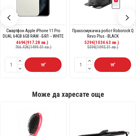
Смартфон Apple iPhone 11 Pro
Прахосмукачка робот Roborock Q
DUAL 64GB 6GB RAM - БЯЛ -- WHITE
Revo Plus - BLACK
469€(917.28 лв.)
529€(1034.63 лв.)
766.43€(1499.01 лв.)
559€(1093.31 лв.)
Може да харесате още