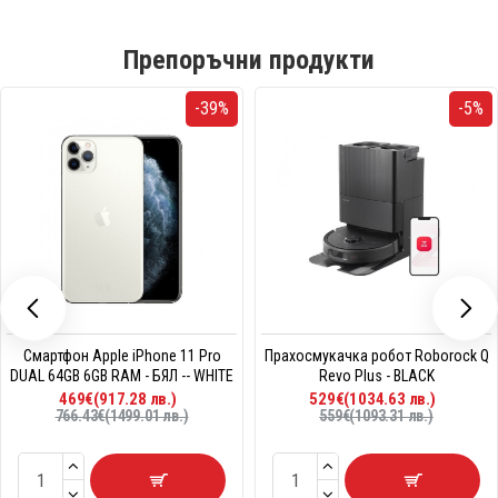
Препоръчни продукти
-39%
-5%
Смартфон Apple iPhone 11 Pro
Прахосмукачка робот Roborock Q
DUAL 64GB 6GB RAM - БЯЛ -- WHITE
Revo Plus - BLACK
469€(917.28 лв.)
529€(1034.63 лв.)
766.43€(1499.01 лв.)
559€(1093.31 лв.)