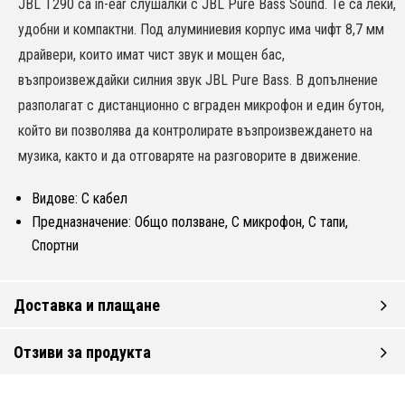
JBL T290 са in-ear слушалки с JBL Pure Bass Sound. Те са леки,
удобни и компактни. Под алуминиевия корпус има чифт 8,7 мм
драйвери, които имат чист звук и мощен бас,
възпроизвеждайки силния звук JBL Pure Bass. В допълнение
разполагат с дистанционно с вграден микрофон и един бутон,
който ви позволява да контролирате възпроизвеждането на
музика, както и да отговаряте на разговорите в движение.
Видове: С кабел
Предназначение: Общо ползване, С микрофон, С тапи,
Спортни
Доставка и плащане
Отзиви за продукта