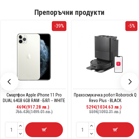
Препоръчни продукти
-39%
-5%
Смартфон Apple iPhone 11 Pro
Прахосмукачка робот Roborock Q
DUAL 64GB 6GB RAM - БЯЛ -- WHITE
Revo Plus - BLACK
469€(917.28 лв.)
529€(1034.63 лв.)
766.43€(1499.01 лв.)
559€(1093.31 лв.)