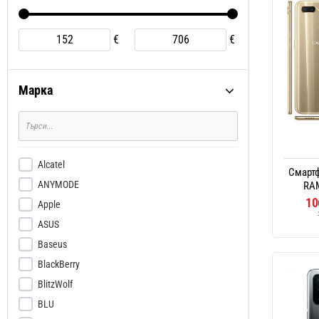
€
€
Марка
Alcatel
Смартф
ANYMODE
RAM
10
Apple
ASUS
Baseus
BlackBerry
BlitzWolf
BLU