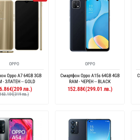
OPPO
OPPO
он Oppo A7 64GB 3GB
Смартфон Oppo A15s 64GB 4GB
С
 - ЗЛАТЕН -- GOLD
RAM - ЧЕРЕН -- BLACK
6.86€(209 лв.)
152.88€(299.01 лв.)
163.10€(319 лв.)