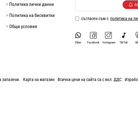
Политика лични данни
А
Политика на бисквитки
съгласен съм с
политика на л
Общи условия
Viber
Facebook
Instagram
TikTok
S
а запазени.
Карта на магазин
Всички цени на сайта са с вкл. ДДС
Израбо