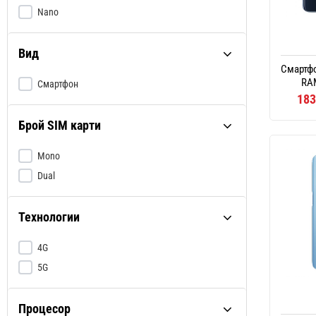
Meizu
Nano
Microsoft
Motorola
Вид
myPhone
Смартфо
RAM
Nokia
Смартфон
183
Noontec
Брой SIM карти
OnePlus
Oppo
Mono
Philips
Dual
Prestigio
Realme
Технологии
Samsung
SOL
4G
Sonim
5G
Sony
Sony Ericsson
Процесор