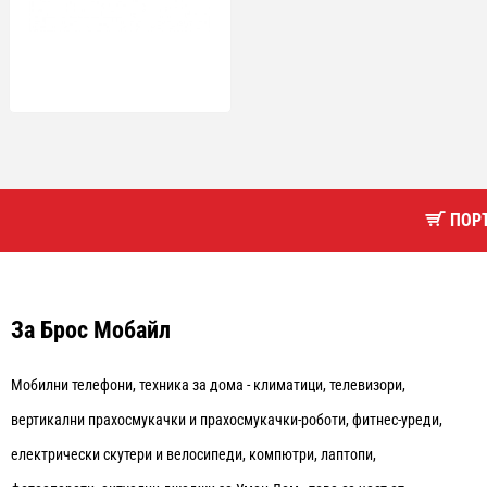
Силиконови ръакиви Ninja
Silicone Mitts 4379J300EUUK -
ЧЕРНО -- BLACK
ПОРЪ
За Брос Мобайл
Мобилни телефони, техника за дома - климатици, телевизори,
вертикални прахосмукачки и прахосмукачки-роботи, фитнес-уреди,
електрически скутери и велосипеди, компютри, лаптопи,