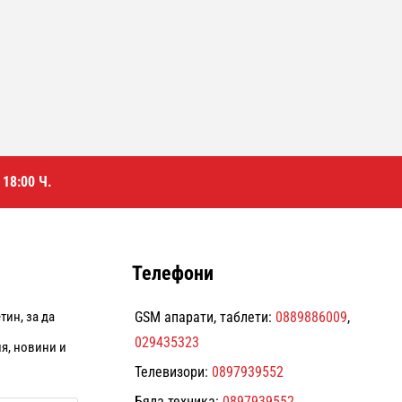
18:00 Ч.
Телефони
тин, за да
GSM апарати, таблети:
0889886009
,
029435323
я, новини и
Телевизори:
0897939552
Бяла техника:
0897939552