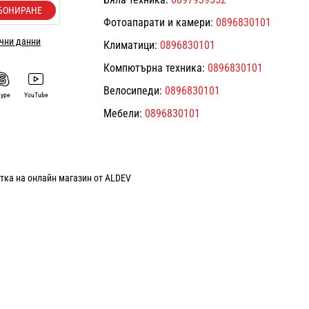
БОНИРАНЕ
Фотоапарати и камери:
0896830101
ични данни
Климатици:
0896830101
Компютърна техника:
0896830101
Велосипеди:
0896830101
kype
YouTube
Мебели:
0896830101
тка на онлайн магазин от ALDEV