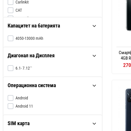
Carlinkit
CAT
Duracell
Капацитет на батерията
Essager
Evolveo
4050-13000 mAh
FreeYond
GoClever
Смартф
Диагонал на Дисплея
4GB R
Google
270
HMD
6.1- 7.12``
HTC
Huawei
Операционна система
iPro
Android
LDNIO
Android 11
LeEco
Lenovo
SIM карта
LG