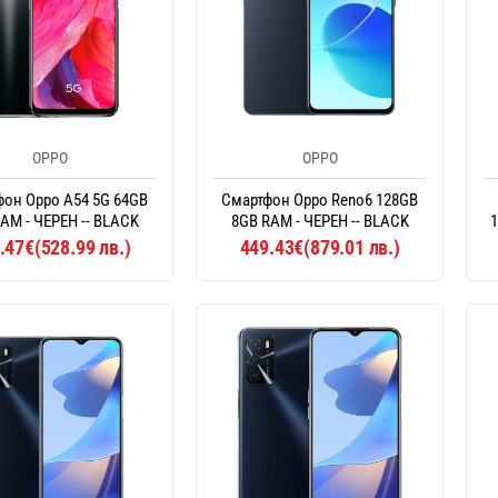
OPPO
OPPO
он Oppo A54 5G 64GB
Смартфон Oppo Reno6 128GB
AM - ЧЕРЕН -- BLACK
8GB RAM - ЧЕРЕН -- BLACK
1
.47€(528.99 лв.)
449.43€(879.01 лв.)