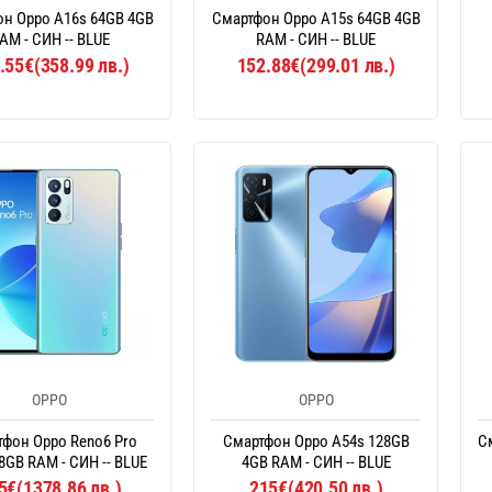
н Oppo A16s 64GB 4GB
Смартфон Oppo A15s 64GB 4GB
AM - СИН -- BLUE
RAM - СИН -- BLUE
.55€(358.99 лв.)
152.88€(299.01 лв.)
OPPO
OPPO
тфон Oppo Reno6 Pro
Смартфон Oppo A54s 128GB
С
8GB RAM - СИН -- BLUE
4GB RAM - СИН -- BLUE
5€(1378.86 лв.)
215€(420.50 лв.)