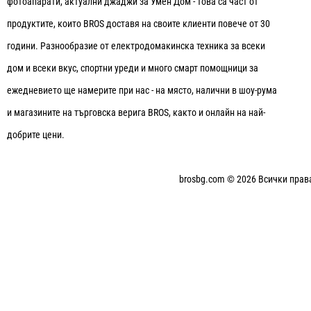
фотоапарати, актуални джаджи за Умен Дом - това са част от
продуктите, които BROS доставя на своите клиенти повече от 30
години. Разнообразие от електродомакинска техника за всеки
дом и всеки вкус, спортни уреди и много смарт помощници за
ежедневието ще намерите при нас - на място, налични в шоу-рума
и магазините на търговска верига BROS, както и онлайн на най-
добрите цени.
brosbg.com © 2026 Всички прав