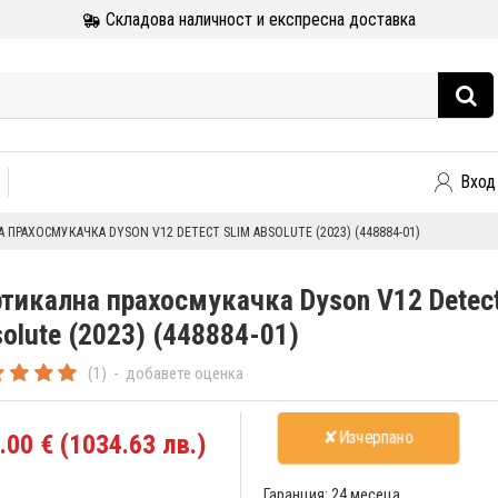
Складова наличност и експресна доставка
Вход
 ПРАХОСМУКАЧКА DYSON V12 DETECT SLIM ABSOLUTE (2023) (448884-01)
тикална прахосмукачка Dyson V12 Detect
olute (2023) (448884-01)
(1)
-
добавете оценка
✘Изчерпано
.00 € (1034.63 лв.)
Гаранция:
24 месеца