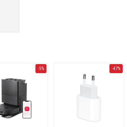
-5%
-47%