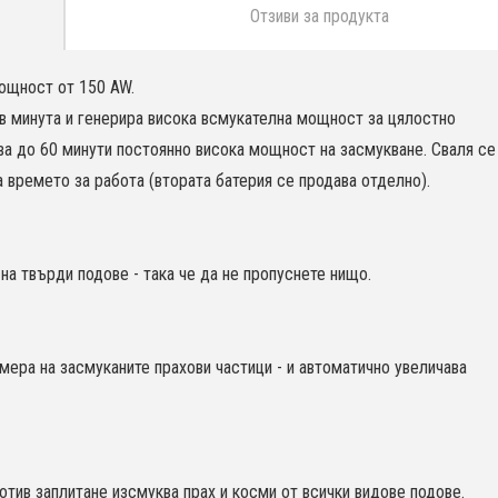
Отзиви за продукта
ощност от 150 AW.
в минута и генерира висока всмукателна мощност за цялостно
а до 60 минути постоянно висока мощност на засмукване. Сваля се
 времето за работа (втората батерия се продава отделно).
на твърди подове - така че да не пропуснете нищо.
ера на засмуканите прахови частици - и автоматично увеличава
отив заплитане изсмуква прах и косми от всички видове подове.