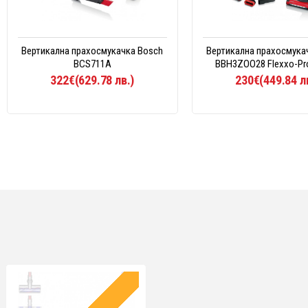
Вертикална прахосмукачка Bosch
Вертикална прахосмука
BCS711A
BBH3ZOO28 Flexxo-Pr
322€(629.78 лв.)
230€(449.84 л