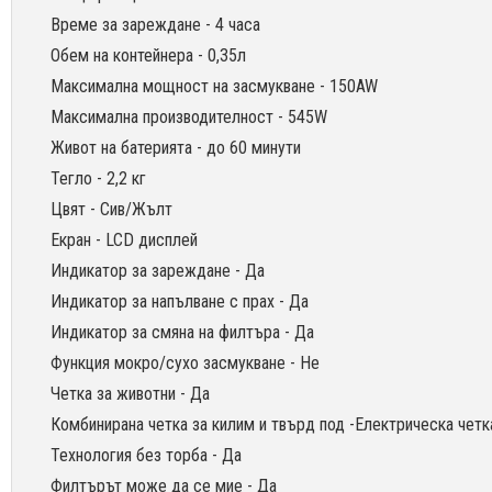
Време за зареждане - 4 часа
Обем на контейнера - 0,35л
Максимална мощност на засмукване - 150AW
Максимална производителност - 545W
Живот на батерията - до 60 минути
Тегло - 2,2 кг
Цвят - Сив/Жълт
Eкран - LCD дисплей
Индикатор за зареждане - Да
Индикатор за напълване с прах - Да
Индикатор за смяна на филтъра - Да
Функция мокро/сухо засмукване - Не
Четка за животни - Да
Комбинирана четка за килим и твърд под -Електрическа чет
Технология без торба - Да
Филтърът може да се мие - Да