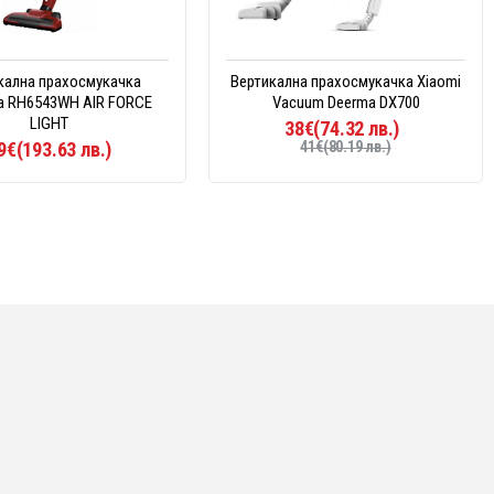
кална прахосмукачка
Вертикална прахосмукачка Xiaomi
a RH6543WH AIR FORCE
Vacuum Deerma DX700
LIGHT
38€(74.32 лв.)
9€(193.63 лв.)
41€(80.19 лв.)