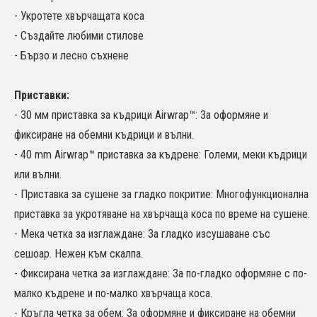
- Укротете хвърчащата коса
- Създайте любими стилове
- Бързо и лесно съхнене
Приставки:
- 30 мм приставка за къдрици Airwrap™: За оформяне и
фиксиране на обемни къдрици и вълни.
- 40 mm Airwrap™ приставка за къдрене: Големи, меки къдрици
или вълни.
- Приставка за сушене за гладко покритие: Многофункционална
приставка за укротяване на хвърчаща коса по време на сушене.
- Мека четка за изглаждане: За гладко изсушаване със
сешоар. Нежен към скалпа.
- Фиксирана четка за изглаждане: За по-гладко оформяне с по-
малко къдрене и по-малко хвърчаща коса.
- Кръгла четка за обем: За оформяне и фиксиране на обемни