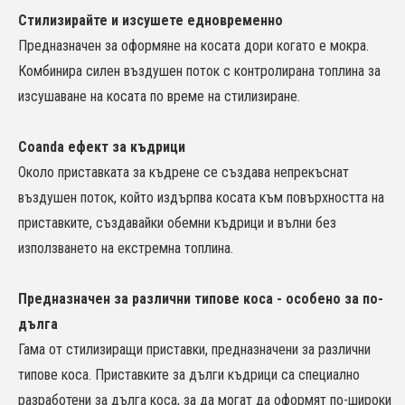
Стилизирайте и изсушете едновременно
Предназначен за оформяне на косата дори когато е мокра.
Комбинира силен въздушен поток с контролирана топлина за
изсушаване на косата по време на стилизиране.
Coanda ефект за къдрици
Около приставката за къдрене се създава непрекъснат
въздушен поток, който издърпва косата към повърхността на
приставките, създавайки обемни къдрици и вълни без
използването на екстремна топлина.
Предназначен за различни типове коса - особено за по-
дълга
Гама от стилизиращи приставки, предназначени за различни
типове коса. Приставките за дълги къдрици са специално
разработени за дълга коса, за да могат да оформят по-широки