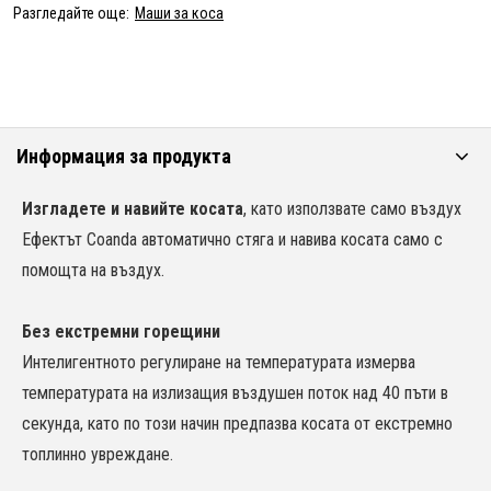
Разгледайте още:
Маши за коса
Информация за продукта
Изгладете и навийте косата
, като използвате само въздух
Ефектът Coanda автоматично стяга и навива косата само с
помощта на въздух.
Без екстремни горещини
Интелигентното регулиране на температурата измерва
температурата на излизащия въздушен поток над 40 пъти в
секунда, като по този начин предпазва косата от екстремно
топлинно увреждане.