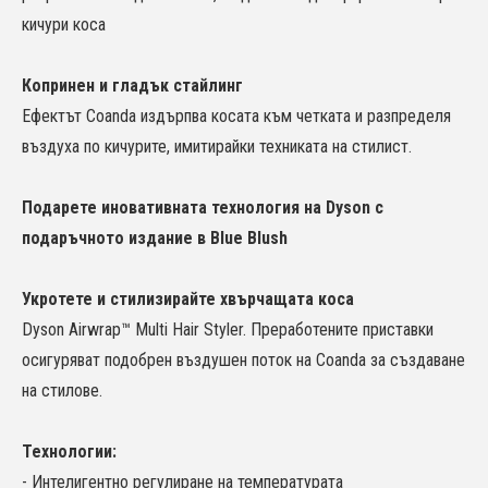
кичури коса
Копринен и гладък стайлинг
Ефектът Coanda издърпва косата към четката и разпределя
въздуха по кичурите, имитирайки техниката на стилист.
Подарете иновативната технология на Dyson с
подаръчното издание в Blue Blush
Укротете и стилизирайте хвърчащата коса
Dyson Airwrap™ Multi Hair Styler. Преработените приставки
осигуряват подобрен въздушен поток на Coanda за създаване
на стилове.
Технологии:
- Интелигентно регулиране на температурата