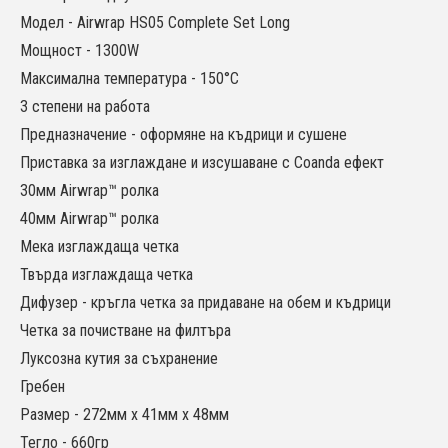
Модел - Airwrap HS05 Complete Set Long
Мощност - 1300W
Максимална температура - 150°C
3 степени на работа
Предназначение - оформяне на къдрици и сушене
Приставка за изглаждане и изсушаване с Coanda ефект
30мм Airwrap™ ролка
40мм Airwrap™ ролка
Мека изглаждаща четка
Твърда изглаждаща четка
Дифузер - кръгла четка за придаване на обем и къдрици
Четка за почистване на филтъра
Луксозна кутия за съхранение
Гребен
Размер - 272мм х 41мм х 48мм
Тегло - 660гр