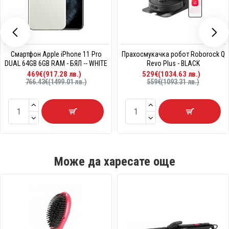
Смартфон Apple iPhone 11 Pro
Прахосмукачка робот Roborock Q
DUAL 64GB 6GB RAM - БЯЛ -- WHITE
Revo Plus - BLACK
469€(917.28 лв.)
529€(1034.63 лв.)
766.43€(1499.01 лв.)
559€(1093.31 лв.)
Може да харесате още