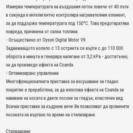
Измерва температурата на въздушния поток повече от 40 пъти
в секунда и интелигентно контролира нагревателния елемент,
за да поддържа температурата под 150°C. Това предотвратява
повреда, причинена от силна топлина.
- Осъществено от Dyson Digital Motor V9
Задвижващото колело с 13 остриета се върти с до 110 000
оборота в минута и генерира налягане от 3,2 kPa - достатъчно,
за да произведе ефекта на Coanda.
- Оптимизирано управление
Многофункционалната приставка за изсушаване за гладко
покритие е преработена, за да използва ефекта на Coanda за
навиване на косата в двете посоки за гладък, еластичен вид.
Всички приставки за къдрене вече Ви позволяват да променяте
посоката на въртене по време на стилизиране.
Стилизиране: