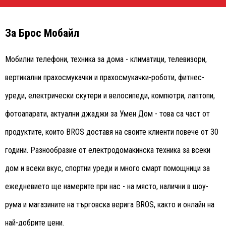
За Брос Мобайл
Мобилни телефони, техника за дома - климатици, телевизори,
вертикални прахосмукачки и прахосмукачки-роботи, фитнес-
уреди, електрически скутери и велосипеди, компютри, лаптопи,
фотоапарати, актуални джаджи за Умен Дом - това са част от
продуктите, които BROS доставя на своите клиенти повече от 30
години. Разнообразие от електродомакинска техника за всеки
дом и всеки вкус, спортни уреди и много смарт помощници за
ежедневието ще намерите при нас - на място, налични в шоу-
рума и магазините на търговска верига BROS, както и онлайн на
най-добрите цени.