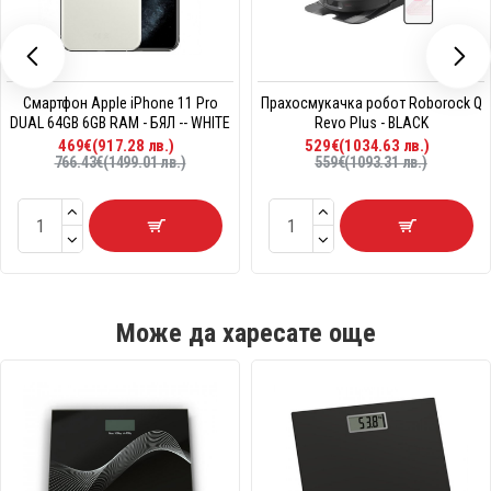
Смартфон Apple iPhone 11 Pro
Прахосмукачка робот Roborock Q
DUAL 64GB 6GB RAM - БЯЛ -- WHITE
Revo Plus - BLACK
469€(917.28 лв.)
529€(1034.63 лв.)
766.43€(1499.01 лв.)
559€(1093.31 лв.)
Може да харесате още