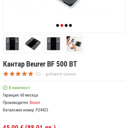
Кантар Beurer BF 500 BT
(1)
-
добавете оценка
В наличност
Гаранция:
60 месеца
Производител:
Beurer
Каталожен номер:
P24425
45.00 € (88.01 лв.)