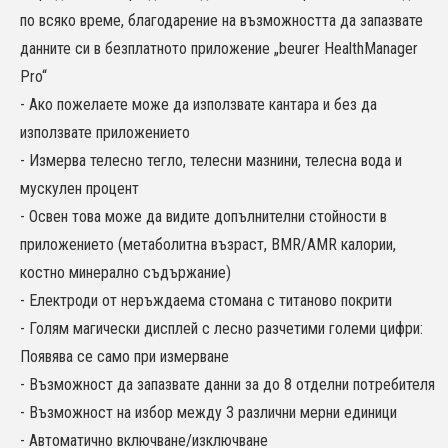
по всяко време, благодарение на възможността да запазвате
данните си в безплатното приложение „beurer HealthManager
Pro“
- Ако пожелаете може да използвате кантара и без да
използвате приложението
- Измерва телесно тегло, телесни мазнини, телесна вода и
мускулен процент
- Освен това може да видите допълнителни стойности в
приложението (метаболитна възраст, BMR/AMR калории,
костно минерално съдържание)
- Електроди от неръждаема стомана с титаново покрити
- Голям магически дисплей с лесно разчетими големи цифри:
Появява се само при измерване
- Възможност да запазвате данни за до 8 отделни потребителя
- Възможност на избор между 3 различни мерни единици
- Автоматично включване/изключване