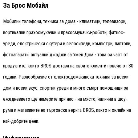
За Брос Мобайл
Мобилни телефони, техника за дома - климатици, телевизори,
вертикални прахосмукачки и прахосмукачки-роботи, фитнес-
уреди, електрически скутери и велосипеди, компютри, лаптопи,
фотоапарати, актуални джаджи за Умен Дом - това са част от
продуктите, които BROS доставя на своите клиенти повече от 30
години. Разнообразие от електродомакинска техника за всеки
дом и всеки вкус, спортни уреди и много смарт помощници за
ежедневието ще намерите при нас - на място, налични в шоу-
рума и магазините на търговска верига BROS, както и онлайн на
най-добрите цени.