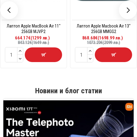
Лаптоп Apple MacBook Air 11"
Лаптоп Apple Macbook Air 13"
256GB MJVP2
256GB MMGG2
664.17€(1299 лв.)
868.68€(1698.99 лв.)
843.12€(1649 лв.)
1073.20€(2099 лв.)
Новини и блог статии