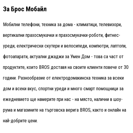
За Брос Мобайл
Мобилни телефони, техника за дома - климатици, телевизори,
вертикални прахосмукачки и прахосмукачки-роботи, фитнес-
уреди, електрически скутери и велосипеди, компютри, лаптопи,
фотоапарати, актуални джаджи за Умен Дом - това са част от
продуктите, които BROS доставя на своите клиенти повече от 30
години. Разнообразие от електродомакинска техника за всеки
дом и всеки вкус, спортни уреди и много смарт помощници за
ежедневието ще намерите при нас - на място, налични в шоу-
рума и магазините на търговска верига BROS, както и онлайн на
най-добрите цени.