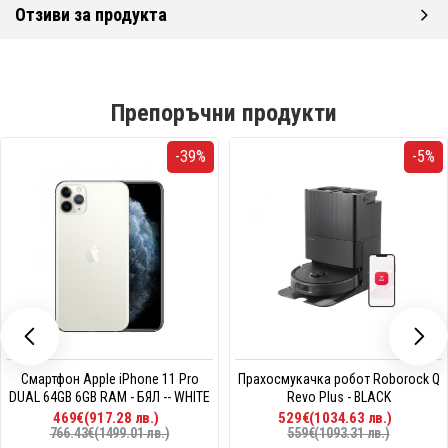
Отзиви за продукта
Препоръчни продукти
-39%
-5%
Смартфон Apple iPhone 11 Pro
Прахосмукачка робот Roborock Q
DUAL 64GB 6GB RAM - БЯЛ -- WHITE
Revo Plus - BLACK
469€(917.28 лв.)
529€(1034.63 лв.)
766.43€(1499.01 лв.)
559€(1093.31 лв.)