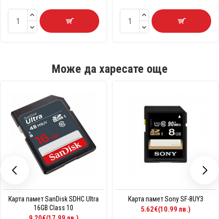
Може да харесате още
Карта памет SanDisk SDHC Ultra
Карта памет Sony SF-8UY3
16GB Class 10
5.62€(10.99 лв.)
9.20€(17.99 лв.)