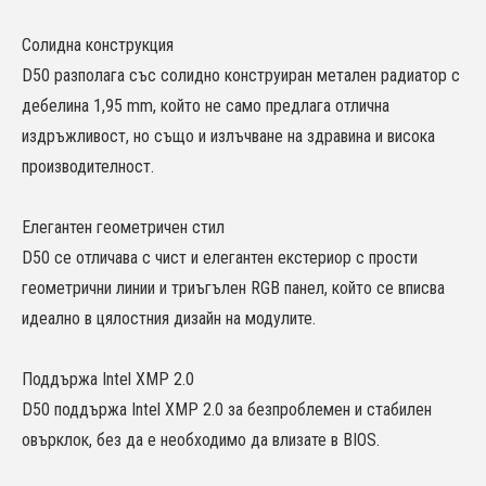
Солидна конструкция
D50 разполага със солидно конструиран метален радиатор с
дебелина 1,95 mm, който не само предлага отлична
издръжливост, но също и излъчване на здравина и висока
производителност.
Елегантен геометричен стил
D50 се отличава с чист и елегантен екстериор с прости
геометрични линии и триъгълен RGB панел, който се вписва
идеално в цялостния дизайн на модулите.
Поддържа Intel XMP 2.0
D50 поддържа Intel XMP 2.0 за безпроблемен и стабилен
овърклок, без да е необходимо да влизате в BIOS.